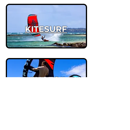
KITESURF
WINGFOIL
KITEFOIL