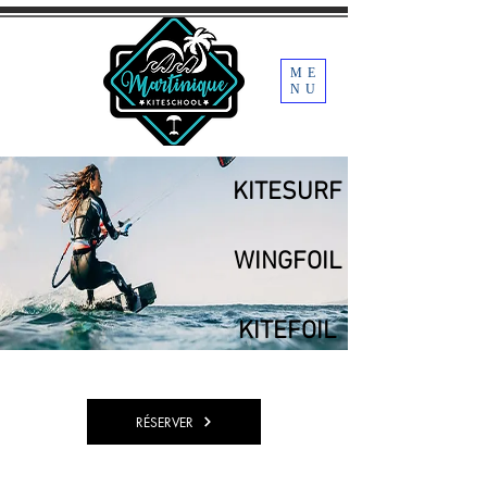
ME
NU
KITESURF
WINGFOIL
KITEFOIL
RÉSERVER